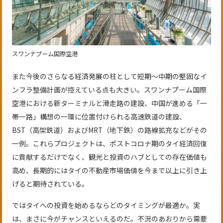
スワンナプーム国際空港
また今後のさらなる経済発展の柱として短期～中期の堅固なイ
ンフラ整備計画が控えている点も大きい。スワンナプーム国際
空港における新ターミナルと滑走路の建設、中国が進める「一
帯一路」構想の一環に位置付けられる高速鉄道の建設、
BST（高架鉄道）およびMRT（地下鉄）の路線拡充などがその
一例。これらプロジェクトは、ポストコロナ期のタイ経済回復
に貢献するだけでなく、観光と投資のハブとしての存在価値も
高め、長期的にはタイの不動産市場価値を今まで以上に引き上
げると期待されている。
ではタイへの投資を始めるならどのタイミングが最適か。実
は、まさに今がチャンスといえるのだ。不況のあおりから需要