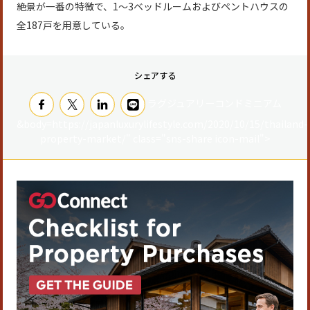
絶景が一番の特徴で、1～3ベッドルームおよびペントハウスの
全187戸を用意している。
シェアする
ラグジュアリーコンドミニアム
&body=https://japanluxurylifestyle.com/2020/10/15/thailand-
property-market/" class="sns-share icon-mail">