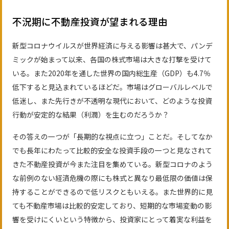
不況期に不動産投資が望まれる理由
新型コロナウイルスが世界経済に与える影響は甚大で、パンデ
ミックが始まって以来、各国の株式市場は大きな打撃を受けて
いる。また2020年を通した世界の国内総生産（GDP）も4.7％
低下すると見込まれているほどだ。市場はグローバルレベルで
低迷し、また先行きが不透明な現代において、どのような投資
行動が安定的な結果（利潤）を生むのだろうか？
その答えの一つが「長期的な視点に立つ」ことだ。そしてなか
でも長年にわたって比較的安全な投資手段の一つと見なされて
きた不動産投資が今また注目を集めている。新型コロナのよう
な前例のない経済危機の際にも株式と異なり最低限の価値は保
持することができるので低リスクともいえる。また世界的に見
ても不動産市場は比較的安定しており、短期的な市場変動の影
響を受けにくいという特徴から、投資家にとって着実な利益を