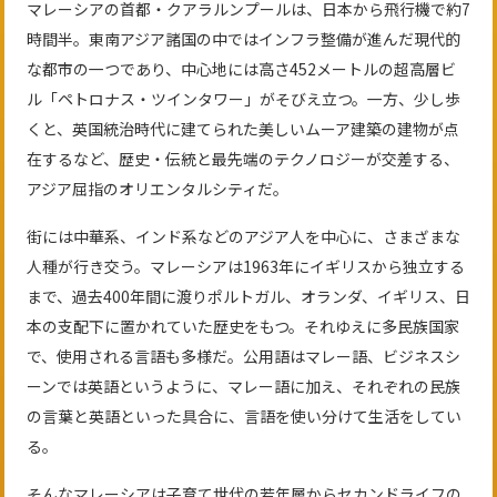
マレーシアの首都・クアラルンプールは、日本から飛行機で約7
時間半。東南アジア諸国の中ではインフラ整備が進んだ現代的
な都市の一つであり、中心地には高さ452メートルの超高層ビ
ル「ペトロナス・ツインタワー」がそびえ立つ。一方、少し歩
くと、英国統治時代に建てられた美しいムーア建築の建物が点
在するなど、歴史・伝統と最先端のテクノロジーが交差する、
アジア屈指のオリエンタルシティだ。
街には中華系、インド系などのアジア人を中心に、さまざまな
人種が行き交う。マレーシアは1963年にイギリスから独立する
まで、過去400年間に渡りポルトガル、オランダ、イギリス、日
本の支配下に置かれていた歴史をもつ。それゆえに多民族国家
で、使用される言語も多様だ。公用語はマレー語、ビジネスシ
ーンでは英語というように、マレー語に加え、それぞれの民族
の言葉と英語といった具合に、言語を使い分けて生活をしてい
る。
そんなマレーシアは子育て世代の若年層からセカンドライフの