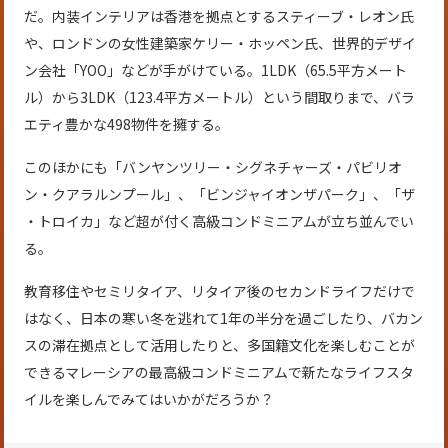
だ。内装インテリアは香港を拠点とするスティーブ・レオン氏
や、ロンドンの女性建築家ケリー・ホッペン氏、世界的デザイ
ン会社「YOO」などが手がけている。1LDK（65.5平方メート
ル）から3LDK（123.4平方メートル）という間取りまで、バラ
エティ豊かな498物件を擁する。
このほかにも「バンヤンツリー・シグネチャーズ・パビリオ
ン・クアラルンプール」、「ビンジャイオンザパーク」、「ザ
・トロイカ」など超が付く高級コンドミニアムが立ち並んでい
る。
教育移住やセミリタイア、リタイア後のセカンドライフだけで
はなく、日本の寒い冬を逃れて1年の半分を過ごしたり、バカン
スの滞在拠点として活用したりと、多国籍文化を楽しむことが
できるマレーシアの最高級コンドミニアムで新たなライフスタ
イルを楽しんでみてはいかがだろうか？