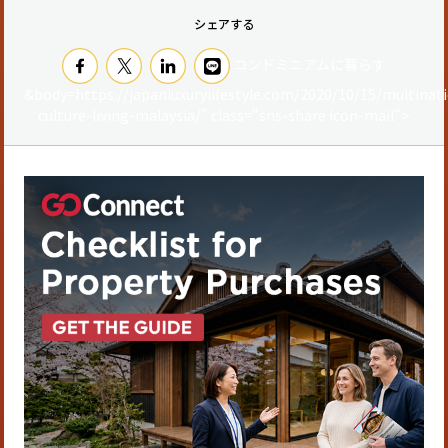
シェアする
コンドミニアムに暮らす
&body=https://japanluxurylifestyle.com/2020/10/15/multinati
culture-living-malaysia/" class="sns-share icon-mail">