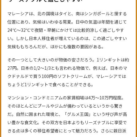
マレーシアは、北の国境はタイと、南はシンガポールと接する
位置にあり、気候はいわゆる常夏。日中の気温は年間を通じて
24℃～32℃で夜間・早朝にかけては比較的涼しく過ごしやす
い。しかし日本人移住者が増えているのは、この過ごしやすい
気候ももちろんだが、ほかにも複数の要因がある。
その一つとして大きいのが物価の安さだろう。1リンギットは約
27円。日本の1/2～1/3とも言われる物価で、例えば、日本のマ
クドナルドで買う100円のソフトクリームが、マレーシアでは
ちょうど1リンギットで食べることができる。
マンション・コンドミニアムの家賃相場は4万～10万円程度。
そのほとんどにプールやジムが備わっているというから驚き
だ。自然に囲まれた環境と、「グルメ王国」という呼び声が高
い豊かな食文化。その双方を日本よりもリーズナブルに享受で
きる点は多くの移住希望者にとって魅力だろう。さらに親日派