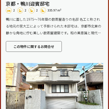
京都・鴨川迎賓邸宅
2
2
2
335.97 m²
鴨川に面した1975〜76年築の数寄屋造りの名邸 名工と称され
る地元の宮大工によって手掛けられた本邸宅は、京都市北東の
静かな角地に佇む美しい数寄屋建築です。和の美意識と現代的
な快適さを融合させた空間には、彫刻欄間付きの畳
この物件に関するお問合せ